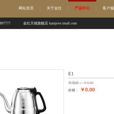
网站首页
关于金灶
产品中心
客户服
97777
金灶天猫旗舰店 kamjove.tmall.com
心
E1
市场价：
￥
0.00
￥0.00
价格：