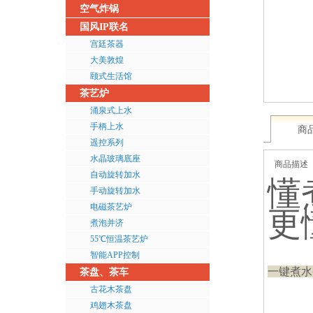
空气炸锅
国风IP联名
宫廷茶器
大美敦煌
颐式生活馆
茶艺炉
涌泉式上水
手柄上水
商
遥控系列
水晶玻璃底座
商品描述
自动旋转加水
懂
手动旋转加水
电磁茶艺炉
更
煮泡并济
55℃恒温茶艺炉
智能APP控制
一键煮水
茶盘、茶车
古花木茶盘
鸡翅木茶盘