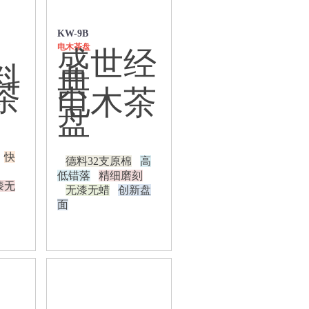
KW-9B
电木茶盘
盛世经
料
典
茶
电木茶
盘
快
德料32支原棉
高
低错落
精细磨刻
漆无
无漆无蜡
创新盘
面