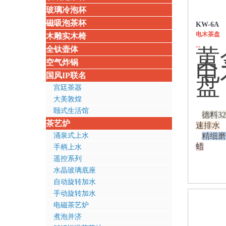
玻璃冷泡杯
磁吸泡茶杯
KW-6A
电木茶盘
木雕实木椅
...
黄
全钛壶体
空气炸锅
电
国风IP联名
盘
宫廷茶器
大美敦煌
颐式生活馆
德料3
茶艺炉
速排水
涌泉式上水
精细磨
蜡
手柄上水
遥控系列
水晶玻璃底座
自动旋转加水
手动旋转加水
电磁茶艺炉
煮泡并济