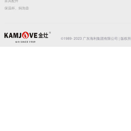
皇家珍品
茶道配件
自动加水器
茶道六君子
茶叶罐
木雕炉座
茶道配件
年年有余银杯
厨房电器
电炖锅
隔水炖盅
全自动中药煲
小型紫外线消毒柜
家用电磁炉
商用电磁炉
电火锅
破壁机
海凤凰茶叶
凤凰单丛茶