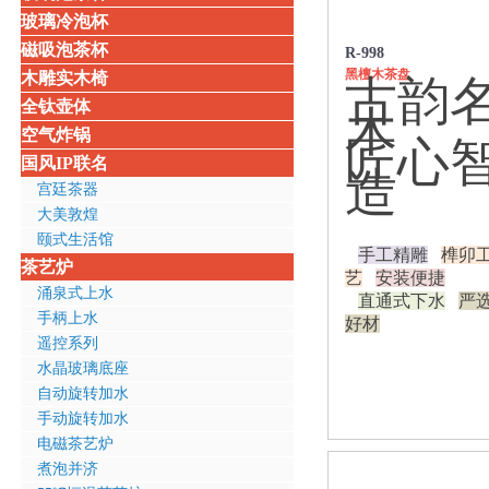
玻璃冷泡杯
磁吸泡茶杯
R-998
黑檀木茶盘
木雕实木椅
古韵
全钛壶体
木
空气炸锅
匠心
国风IP联名
造
宫廷茶器
大美敦煌
颐式生活馆
手工精雕
榫卯
茶艺炉
艺
安装便捷
涌泉式上水
直通式下水
严
手柄上水
好材
遥控系列
水晶玻璃底座
自动旋转加水
手动旋转加水
电磁茶艺炉
煮泡并济