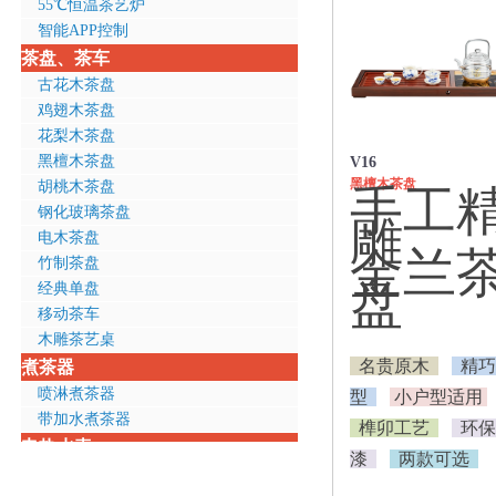
55℃恒温茶艺炉
智能APP控制
茶盘、茶车
古花木茶盘
鸡翅木茶盘
花梨木茶盘
黑檀木茶盘
V16
黑檀木茶盘
胡桃木茶盘
手工
钢化玻璃茶盘
雕
电木茶盘
金兰
竹制茶盘
盘
经典单盘
移动茶车
木雕茶艺桌
名贵原木
精巧
煮茶器
喷淋煮茶器
型
小户型适用
带加水煮茶器
榫卯工艺
环保
电热水壶
漆
两款可选
全钢壶体