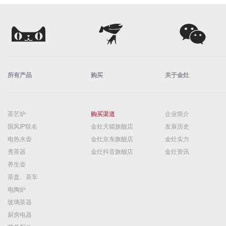
玻璃公道杯
玻璃冷水壶
玻璃泡茶壶
礼品套装
诗悦手作茶器
轻奢酒器
焖泡壶、保温杯
白茶保温焖泡壶
茶水分离随手杯
旋薄陶瓷内胆
食品接触不锈钢
电陶炉
现代风电陶炉
古风电陶炉
带加水电陶炉
陶瓷茶具
功夫茶具
旅行茶具
泡茶杯、马克杯