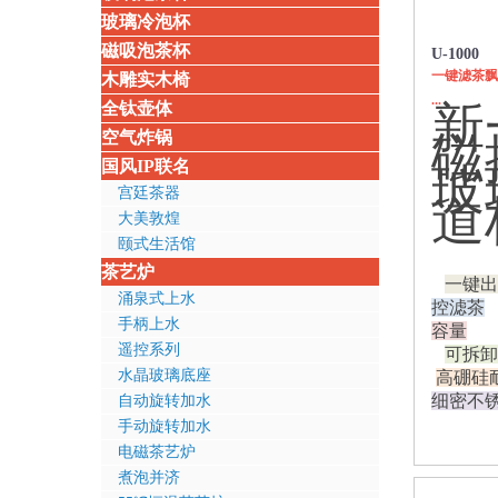
玻璃冷泡杯
磁吸泡茶杯
U-1000
一键滤茶飘
木雕实木椅
...
新
全钛壶体
空气炸锅
磁
国风IP联名
玻
宫廷茶器
道
大美敦煌
颐式生活馆
茶艺炉
一键出
涌泉式上水
控滤茶
手柄上水
容量
遥控系列
可拆卸
水晶玻璃底座
高硼硅
细密不
自动旋转加水
手动旋转加水
电磁茶艺炉
煮泡并济