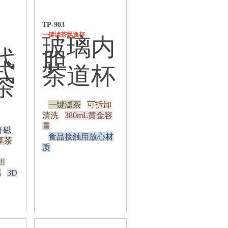
TP-903
一键滤茶飘逸杯
玻璃内
代
胆
式
茶道杯
茶
一键滤茶
可拆卸
清洗
380mL黄金容
量
杆磁
食品接触用放心材
L享茶
质
胆
璃
3D