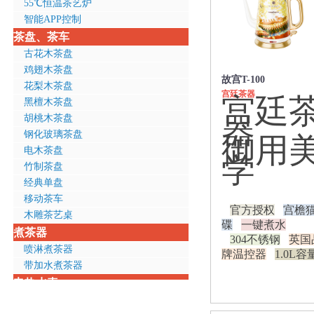
55℃恒温茶艺炉
智能APP控制
茶盘、茶车
古花木茶盘
鸡翅木茶盘
故宫T-100
花梨木茶盘
宫廷茶器
宫廷
黑檀木茶盘
器
胡桃木茶盘
钢化玻璃茶盘
御用
电木茶盘
学
竹制茶盘
经典单盘
移动茶车
官方授权
宫檐
木雕茶艺桌
碟
一键煮水
煮茶器
304不锈钢
英国
喷淋煮茶器
牌温控器
1.0L容
带加水煮茶器
电热水壶
全钢壶体