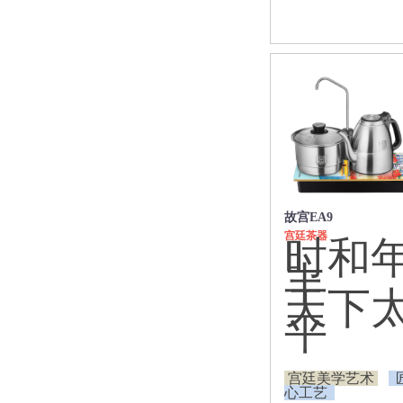
玻璃公道杯
玻璃冷水壶
玻璃泡茶壶
礼品套装
诗悦手作茶器
轻奢酒器
焖泡壶、保温杯
白茶保温焖泡壶
茶水分离随手杯
旋薄陶瓷内胆
故宫EA9
食品接触不锈钢
宫廷茶器
时和
电陶炉
丰
现代风电陶炉
天下
古风电陶炉
带加水电陶炉
平
陶瓷茶具
功夫茶具
宫廷美学艺术
旅行茶具
心工艺
泡茶杯、马克杯