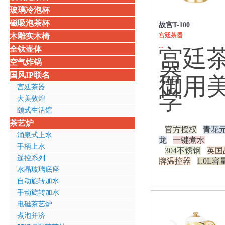
玻璃冷泡杯
磁吸泡茶杯
故宫T-100
木雕实木椅
宫廷茶器
...
全钛壶体
宫廷
空气炸锅
器
国风IP联名
御用
宫廷茶器
学
大美敦煌
颐式生活馆
茶艺炉
官方授权
青花
涌泉式上水
龙
一键煮水
手柄上水
304不锈钢
英国
遥控系列
牌温控器
1.0L容
水晶玻璃底座
自动旋转加水
手动旋转加水
电磁茶艺炉
煮泡并济