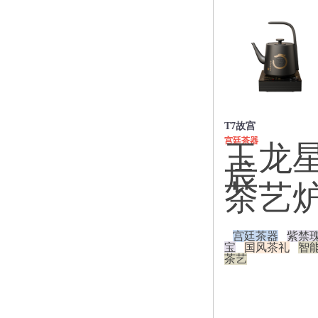
双层防烫
保温功能
旅行便携
炫彩水晶电水壶
智能恒温电水壶
STRIX温控器
即热式开水机
恒温调奶器
T7故宫
养生壶
宫廷茶器
玉龙
迷你一人食
辰
多功能养生壶
玻璃茶具
茶艺
一键滤茶飘逸杯
不锈钢内胆
小青柑泡茶壶
宫廷茶器
紫禁
宝
国风茶礼
智
玻璃内胆个人杯
茶艺
绿茶专用月牙杯
茶水分离随手杯
玻璃饮水杯
玻璃内胆飘逸杯