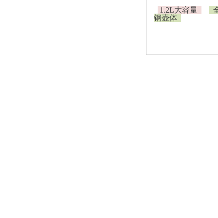
皇家珍品
1.2L大容量
钢壶体
茶道配件
自动加水器
茶道六君子
茶叶罐
木雕炉座
茶道配件
年年有余银杯
厨房电器
电炖锅
隔水炖盅
全自动中药煲
小型紫外线消毒柜
家用电磁炉
商用电磁炉
电火锅
破壁机
海凤凰茶叶
凤凰单丛茶