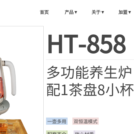
首页
产品▼
关于▼
加盟▼
HT-858
多功能养生炉
配1茶盘8小杯
一壶多用
双恒温模式