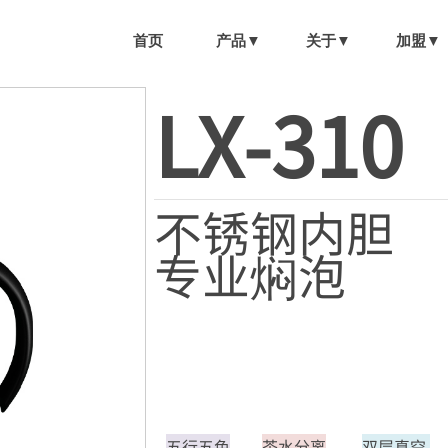
首页
产品▼
关于▼
加盟▼
LX-310
不锈钢内胆
专业焖泡
五行五色
茶水分离
双层真空