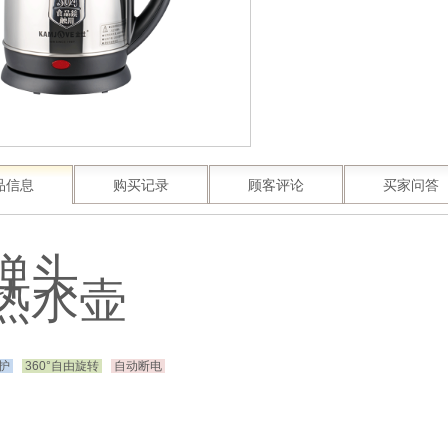
品信息
购买记录
顾客评论
买家问答
弹头
热水壶
护
360°自由旋转
自动断电