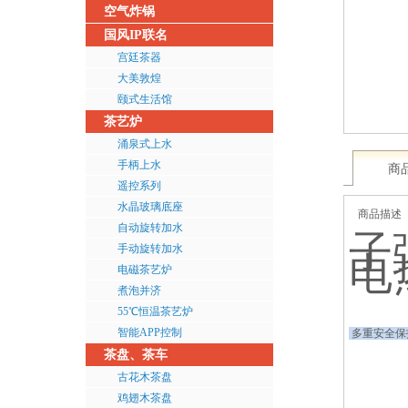
空气炸锅
国风IP联名
宫廷茶器
大美敦煌
颐式生活馆
茶艺炉
涌泉式上水
手柄上水
商
遥控系列
水晶玻璃底座
商品描述
自动旋转加水
子
手动旋转加水
电
电磁茶艺炉
煮泡并济
55℃恒温茶艺炉
智能APP控制
多重安全保
茶盘、茶车
古花木茶盘
鸡翅木茶盘