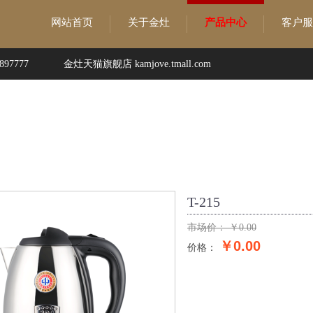
网站首页
关于金灶
产品中心
客户服
97777
金灶天猫旗舰店 kamjove.tmall.com
心
T-215
市场价：
￥
0.00
￥0.00
价格：